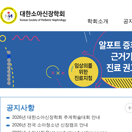
학회소개
공
1
2
3
4
5
6
7
8
9
공지사항
2026년 대한소아신장학회 추계학술대회 안내
2026년 전국 소아청소년 신장캠프 안내