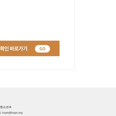
소아청소년과
일:
kspn@kspn.org