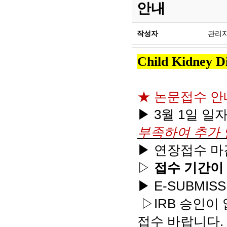
안내
작성자
관리
Child Kidney D
★ 논문접수 안
3
1
▶
월
일 일
부족하여 추가 
▶ 연장접수 
▷
접수 기간이
E-SUBMIS
▶
IRB
▷
승인이 
.
접수 바랍니다