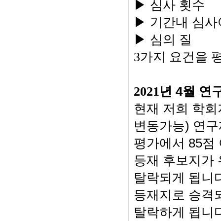
▶ 심사 횟수
▶ 기간내 심
▶ 심의 질
3
가지 요건을 
4
2021
년
월 연
현재 저희 학회
)
변동가능
연구
85
평가에서
점
등재 후보지가
탈락되게 됩니
등재지로 승격되
탈락하게 됩니