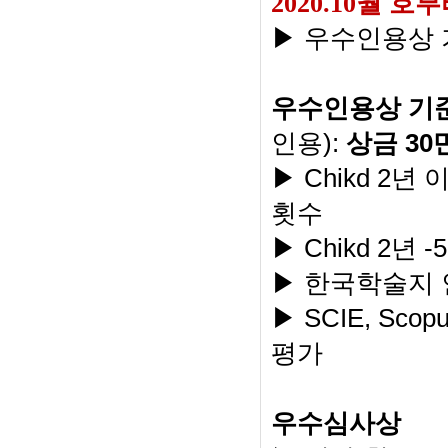
2020.10
월 호부
▶ 우수인용상 
우수인용상 기
):
30
인용
상금
Chikd 2
▶
년 
횟수
Chikd 2
-5
▶
년
▶ 한국학술지
SCIE, Scop
▶
평가
우수심사상