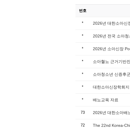
번호
*
2026년 대한소아
*
2026년 전국 소아
*
2026년 소아신장 Post-
*
소아혈뇨 근거기반
*
소아청소년 신증후군
*
대한소아신장학회지 Chi
*
배뇨교육 자료
73
2026년 대한소아배
72
The 22nd Korea-Chi